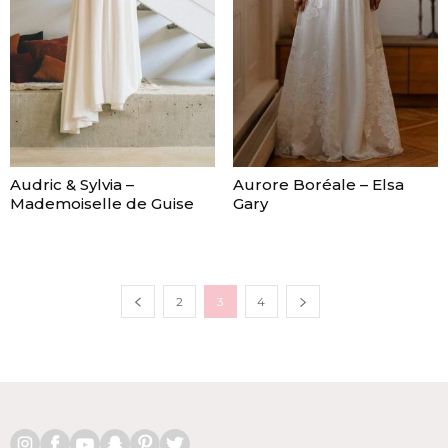
Audric & Sylvia –
Aurore Boréale – Elsa
Mademoiselle de Guise
Gary
2
3
4