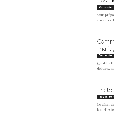
nos id
Repas de 
Vous prépa
vos rêves. 
Commen
maria
Repas de 
Qui dit bel
délicieux m
Traite
Repas de 
Le dîner d
lequel les 