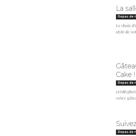
La sal
Repas de 
Le choix d’
style de vo
Gâtea
Cake !
Repas de 
crédit phot
votre gâtea
Suivez
Repas de 