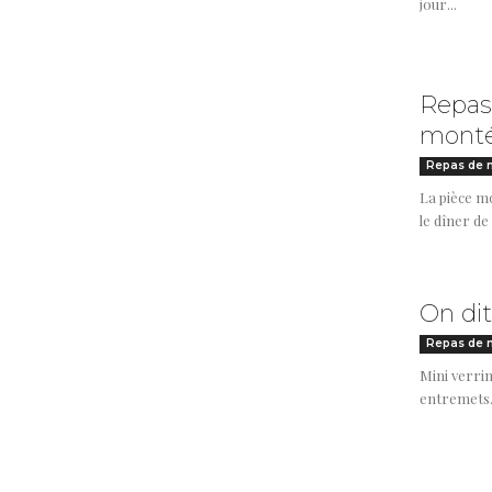
jour...
Repas 
monté
Repas de 
La pièce m
le dîner de
On dit
Repas de 
Mini verrin
entremets…