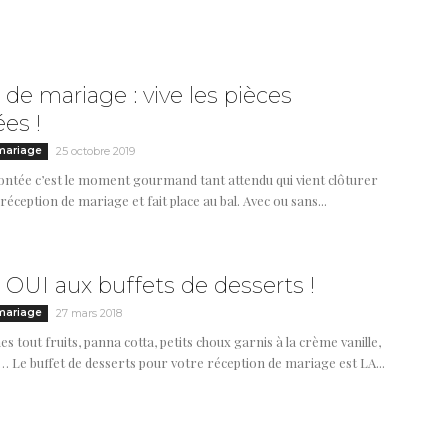
de mariage : vive les pièces
es !
mariage
25 octobre 2019
ontée c’est le moment gourmand tant attendu qui vient clôturer
 réception de mariage et fait place au bal. Avec ou sans...
 OUI aux buffets de desserts !
mariage
27 mars 2018
es tout fruits, panna cotta, petits choux garnis à la crème vanille,
 Le buffet de desserts pour votre réception de mariage est LA...