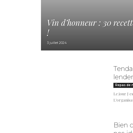
Vin d’honneur : 30 recett
!
3 juillet 2024
Tenda
lende
Repas de 
Le jour J es
L’organisat
Bien c