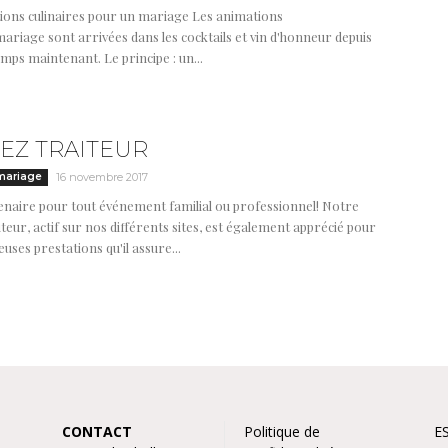
ions culinaires pour un mariage Les animations
mariage sont arrivées dans les cocktails et vin d'honneur depuis
mps maintenant. Le principe : un...
IEZ TRAITEUR
mariage
16 novembre 2017
enaire pour tout événement familial ou professionnel! Notre
iteur, actif sur nos différents sites, est également apprécié pour
ses prestations qu'il assure...
CONTACT
Politique de
E