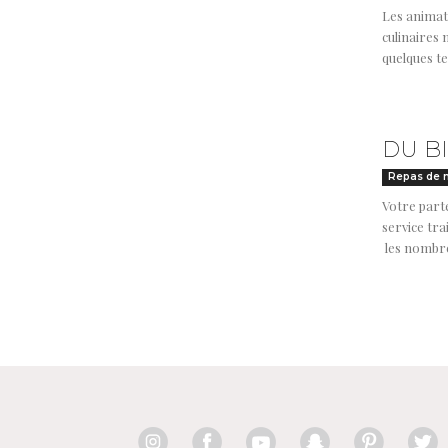
Les animat
culinaires 
quelques te
DU B
Repas de 
Votre part
service tra
les nombreu