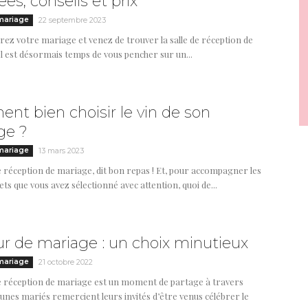
ées, conseils et prix
mariage
22 septembre 2023
rez votre mariage et venez de trouver la salle de réception de
Il est désormais temps de vous pencher sur un...
t bien choisir le vin de son
ge ?
mariage
13 mars 2023
le réception de mariage, dit bon repas ! Et, pour accompagner les
ets que vous avez sélectionné avec attention, quoi de...
ur de mariage : un choix minutieux
mariage
21 octobre 2022
e réception de mariage est un moment de partage à travers
jeunes mariés remercient leurs invités d’être venus célébrer le