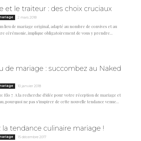
le et le traiteur : des choix cruciaux
mariage
2 mars 2018
un lieu de mariage original, adapté au nombre de convives et au
tre cérémonie, implique obligatoirement de vous y prendre...
u de mariage : succombez au Naked
mariage
10 janvier 2018
o: Elo 7 A la recherche d'idée pour votre réception de mariage et
u, pourquoi ne pas s'inspirer de cette nouvelle tendance venue...
 la tendance culinaire mariage !
mariage
15 décembre 2017