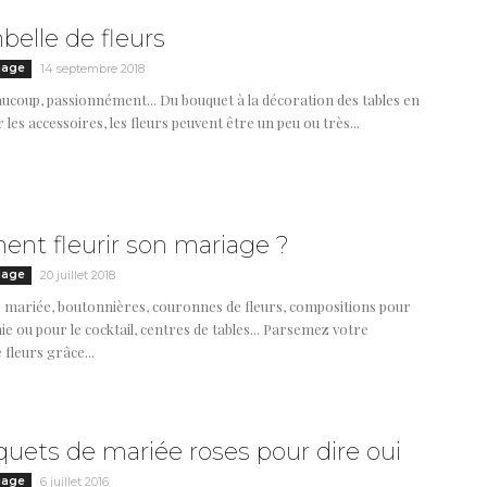
elle de fleurs
iage
14 septembre 2018
aucoup, passionnément... Du bouquet à la décoration des tables en
 les accessoires, les fleurs peuvent être un peu ou très...
nt fleurir son mariage ?
iage
20 juillet 2018
 mariée, boutonnières, couronnes de fleurs, compositions pour
e ou pour le cocktail, centres de tables... Parsemez votre
fleurs grâce...
uets de mariée roses pour dire oui
iage
6 juillet 2016