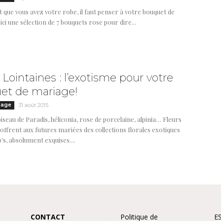
que vous avez votre robe, il faut penser à votre bouquet de
ici une sélection de 7 bouquets rose pour dire...
 Lointaines : l’exotisme pour votre
et de mariage!
iage
31 août 2015
iseau de Paradis, héliconia, rose de porcelaine, alpinia… Fleurs
offrent aux futures mariées des collections florales exotiques
p’s, absolument exquises....
CONTACT
Politique de
E