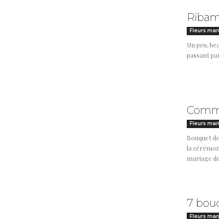
Ribamb
Fleurs mar
Un peu, be
passant par
Comme
Fleurs mar
Bouquet de
la cérémoni
mariage de 
7 bouq
Fleurs mar