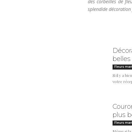
des corbeilles de fl
splendide décoration f
Décora
belles
Fleurs mar
Si il y a b
votre récep
Couron
plus b
Fleurs mar
Même si la 