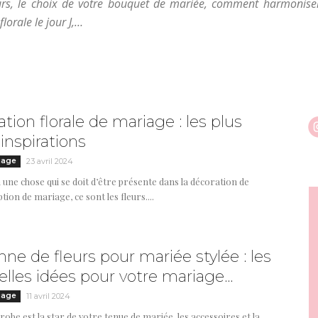
eurs, le choix de votre bouquet de mariée, comment harmonise
lorale le jour J,…
tion florale de mariage : les plus
 inspirations
iage
23 avril 2024
ien une chose qui se doit d’être présente dans la décoration de
tion de mariage, ce sont les fleurs....
ne de fleurs pour mariée stylée : les
elles idées pour votre mariage...
iage
11 avril 2024
robe est la star de votre tenue de mariée, les accessoires et la