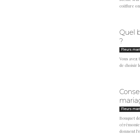
coiffure on
Quel 
?
Fleurs mar
Vous avez 
de choisir 
Consei
maria
Fleurs mar
Bouquet de
cérémonie, 
donnent l’e