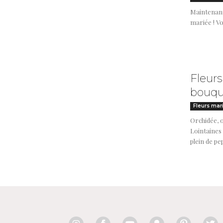
Maintenant 
mariée ! Vo
Fleurs
bouqu
Fleurs mar
Orchidée, o
Lointaines 
plein de pe