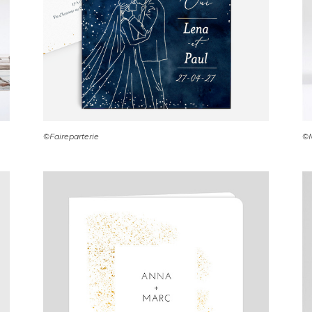
©Faireparterie
©M