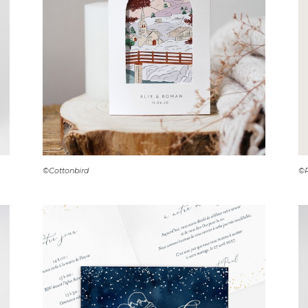
©Cottonbird
©P