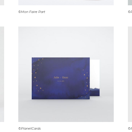
©Mon Faire Part
©P
©PlanetCards
©