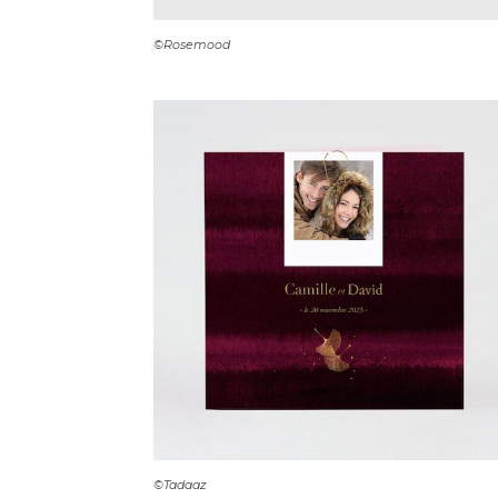
©Rosemood
©Tadaaz