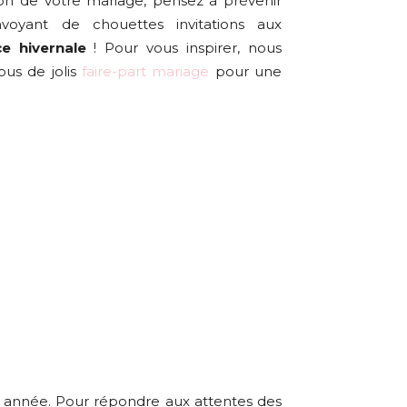
on de votre mariage, pensez à prévenir
voyant de chouettes invitations aux
e hivernale
! Pour vous inspirer, nous
ous de jolis
faire-part mariage
pour une
e année. Pour répondre aux attentes des