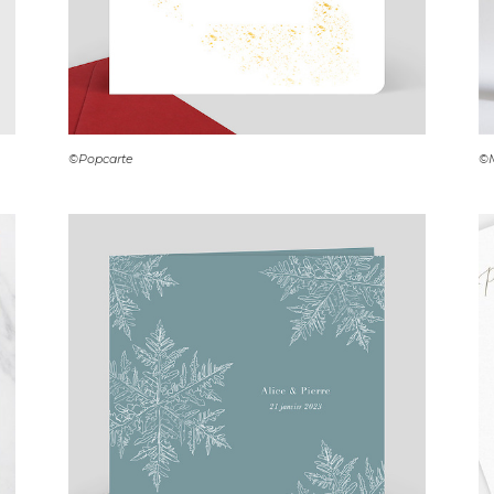
©Popcarte
©M