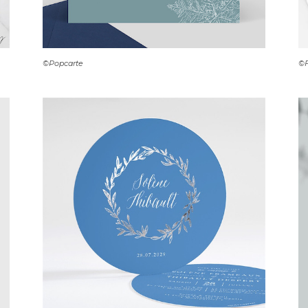
©Popcarte
©F