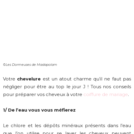
©Les Dormeuses de Madapolam
Votre
chevelure
est un atout charme qu’il ne faut pas
négliger pour être au top le jour J ! Tous nos conseils
pour préparer vos cheveux à votre
coiffure de mariage
.
1/ De l’eau vous vous méfierez
Le chlore et les dépôts minéraux présents dans l’eau
que l’on utilise pour se laver les cheveux peuvent