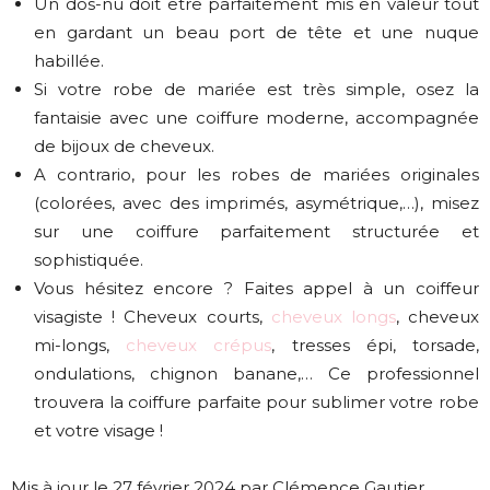
Un dos-nu doit être parfaitement mis en valeur tout
en gardant un beau port de tête et une nuque
habillée.
Si votre robe de mariée est très simple, osez la
fantaisie avec une coiffure moderne, accompagnée
de bijoux de cheveux.
A contrario, pour les robes de mariées originales
(colorées, avec des imprimés, asymétrique,…), misez
sur une coiffure parfaitement structurée et
sophistiquée.
Vous hésitez encore ? Faites appel à un coiffeur
visagiste ! Cheveux courts,
cheveux longs
, cheveux
mi-longs,
cheveux crépus
, tresses épi, torsade,
ondulations, chignon banane,… Ce professionnel
trouvera la coiffure parfaite pour sublimer votre robe
et votre visage !
Mis à jour le 27 février 2024 par Clémence Gautier