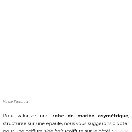
Vu sur Pinterest
Pour valoriser une
robe de mariée asymétrique
,
structurée sur une épaule, nous vous suggérons d’opter
pour une coiffure
side hair
(coiffure sur le côté) :
queue