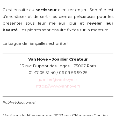
C’est ensuite au
sertisseur
d’entrer en jeu. Son rôle est
d’enchâsser et de sertir les pierres précieuses pour les
présenter sous leur meilleur jour et
révéler leur
beauté
. Les pierres sont ensuite fixées sur la monture.
La bague de fiançailles est prête !
Van Hoye – Joaillier Créateur
13 rue Dupont des Loges – 75007 Paris
01 47 05 51 40 / 06 09 56 59 25
joaillier@vanhoye.fr
https://www.vanhoye.fr
Publi-rédactionnel
Mis à jour le 16 novembre 2023 par Clémence Gautier