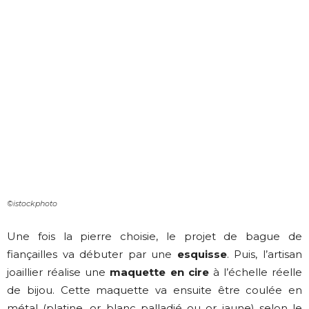
©istockphoto
Une fois la pierre choisie, le projet de bague de
fiançailles va débuter par une
esquisse
. Puis, l’artisan
joaillier réalise une
maquette en cire
à l’échelle réelle
de bijou. Cette maquette va ensuite être coulée en
métal (platine, or blanc palladié ou or jaune) selon le