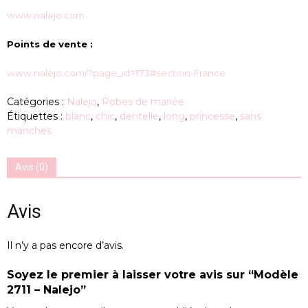
www.nalejo.com
Points de vente :
www.nalejo.com/?page_id=173#section-France
Catégories :
Nalejo
,
Robes de mariée
Étiquettes :
blanc
,
chic
,
dentelle
,
long
,
princesse
,
sans
manches
Avis (0)
Avis
Il n’y a pas encore d’avis.
Soyez le premier à laisser votre avis sur “Modèle
2711 – Nalejo”