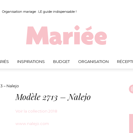
Organisation mariage : LE guide indispensable !
RIÉS
INSPIRATIONS
BUDGET
ORGANISATION
RÉCEPT
Mariée.fr
3 – Nalejo
Modèle 2713 – Nalejo
Voir la collection 2018
www.nalejo.com