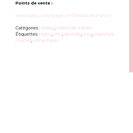
Points de vente :
www.nalejo.com/?page_id=173#section-France
Catégories :
Nalejo
,
Robes de mariée
Étiquettes :
blanc
,
chic
,
dentelle
,
long
,
manches
courtes
,
romantique