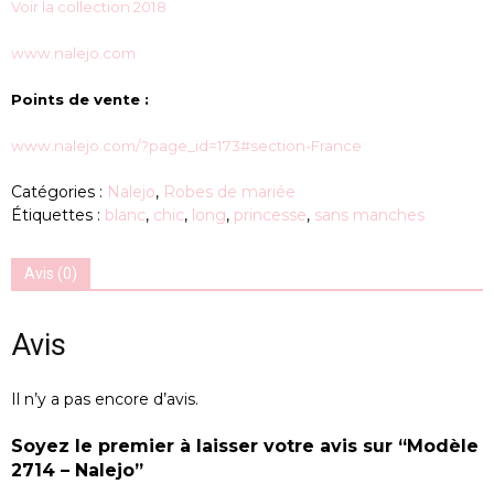
Voir la collection 2018
www.nalejo.com
Points de vente :
www.nalejo.com/?page_id=173#section-France
Catégories :
Nalejo
,
Robes de mariée
Étiquettes :
blanc
,
chic
,
long
,
princesse
,
sans manches
Avis (0)
Avis
Il n’y a pas encore d’avis.
Soyez le premier à laisser votre avis sur “Modèle
2714 – Nalejo”