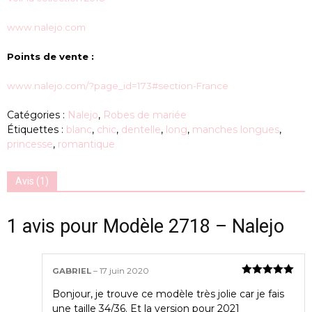
notation
client
www.nalejo.com
Points de vente :
www.nalejo.com/?page_id=173#section-France
Catégories :
Nalejo
,
Robes de mariée
Étiquettes :
blanc
,
chic
,
dentelle
,
long
,
manches longues
,
princesse
,
romantique
Avis (1)
1 avis pour
Modèle 2718 – Nalejo
GABRIEL
–
17 juin 2020
Note
5
sur
Bonjour, je trouve ce modèle très jolie car je fais
5
une taille 34/36. Et la version pour 2021