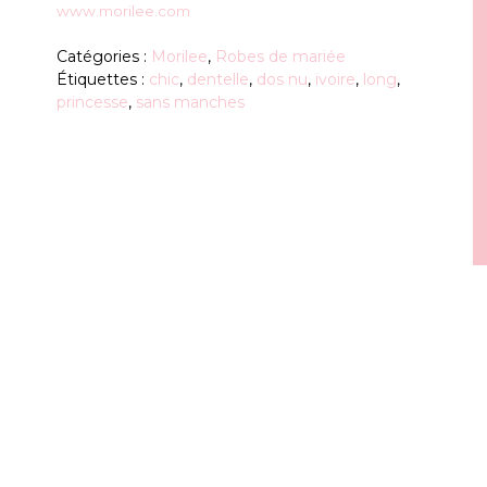
www.morilee.com
Catégories :
Morilee
,
Robes de mariée
Étiquettes :
chic
,
dentelle
,
dos nu
,
ivoire
,
long
,
princesse
,
sans manches