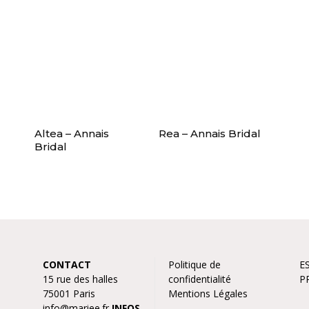
Altea – Annais
Rea – Annais Bridal
Bridal
CONTACT
Politique de
E
15 rue des halles
confidentialité
P
75001 Paris
Mentions Légales
info@mariee.fr
INFOS