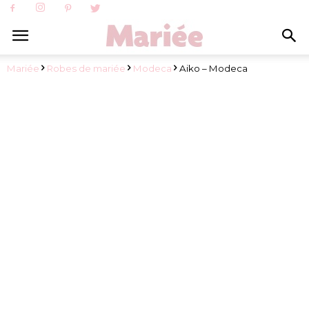
Mariée
Robes de mariée
Modeca
Aiko – Modeca