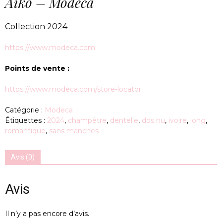
Aiko – Modeca
Collection 2024
https://www.modeca.com
Points de vente :
https://www.modeca.com/store-locator
Catégorie :
Modeca
Étiquettes :
2024
,
champêtre
,
dentelle
,
dos nu
,
ivoire
,
long
,
romantique
,
sans manches
Avis (0)
Avis
Il n’y a pas encore d’avis.