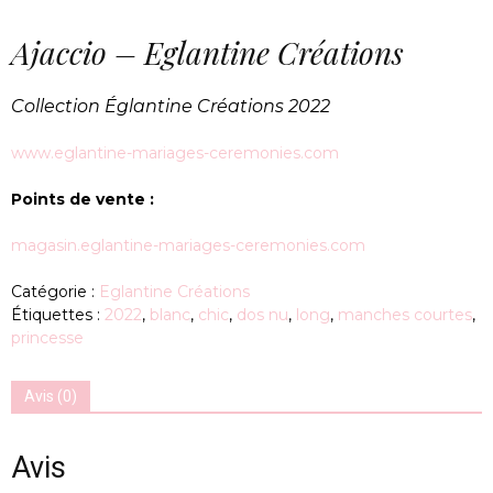
Ajaccio – Eglantine Créations
Collection Églantine Créations 2022
www.eglantine-mariages-ceremonies.com
Points de vente :
magasin.eglantine-mariages-ceremonies.com
Catégorie :
Eglantine Créations
Étiquettes :
2022
,
blanc
,
chic
,
dos nu
,
long
,
manches courtes
,
princesse
Avis (0)
Avis