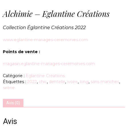
Alchimie – Eglantine Créations
Collection Églantine Créations 2022
www.eglantine-mariages-ceremonies.com
Points de vente :
magasin.eglantine-mariages-ceremonies.com
Catégorie :
Eglantine Créations
Étiquettes :
2022
,
chic
,
dentelle
,
ivoire
,
long
,
sans manches
,
sirène
Avis (0)
Avis