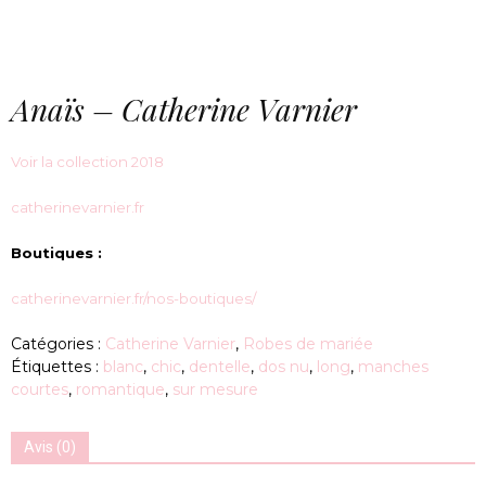
Anaïs – Catherine Varnier
Voir la collection 2018
catherinevarnier.fr
Boutiques :
catherinevarnier.fr/nos-boutiques/
Catégories :
Catherine Varnier
,
Robes de mariée
Étiquettes :
blanc
,
chic
,
dentelle
,
dos nu
,
long
,
manches
courtes
,
romantique
,
sur mesure
Avis (0)