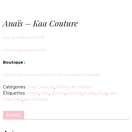
Anaïs – Kaa Couture
Voir la collection 2018
www.kaacouture.com
Boutique :
www.kaacouture.com/contact-boutique-mariage/
Catégories :
Kaa Couture
,
Robes de mariée
Étiquettes :
blanc
,
chic
,
dos nu
,
empire
,
fluide
,
long
,
sans
manches
,
sur mesure
Avis (0)