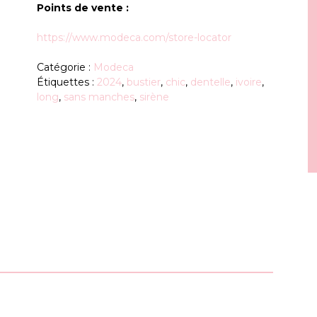
Points de vente :
https://www.modeca.com/store-locator
Catégorie :
Modeca
Étiquettes :
2024
,
bustier
,
chic
,
dentelle
,
ivoire
,
long
,
sans manches
,
sirène