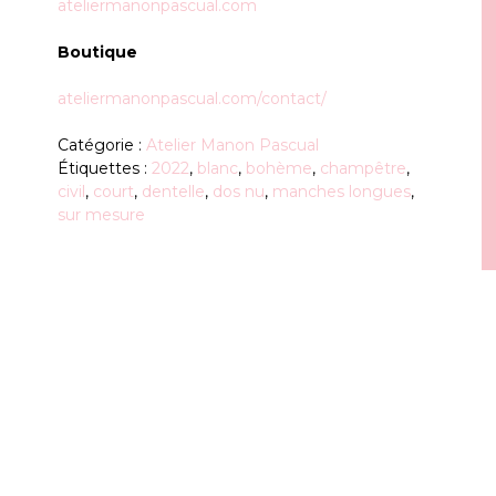
ateliermanonpascual.com
Boutique
ateliermanonpascual.com/contact/
Catégorie :
Atelier Manon Pascual
Étiquettes :
2022
,
blanc
,
bohème
,
champêtre
,
civil
,
court
,
dentelle
,
dos nu
,
manches longues
,
sur mesure