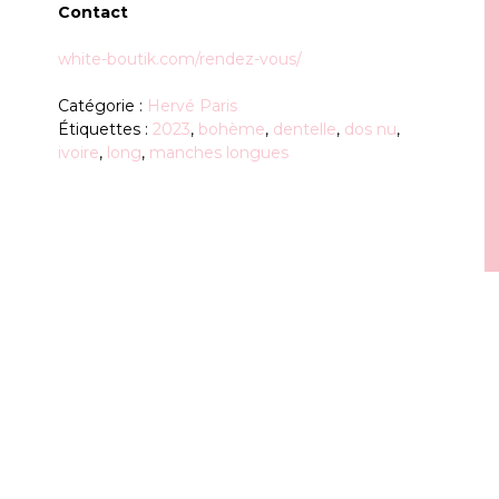
Contact
white-boutik.com/rendez-vous/
Catégorie :
Hervé Paris
Étiquettes :
2023
,
bohème
,
dentelle
,
dos nu
,
ivoire
,
long
,
manches longues