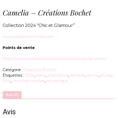
Camelia – Créations Bochet
Collection 2024 “Chic et Glamour”
www.creations-bochet.com
Points de vente
https://www.creations-bochet.com/nos-points-de-vente/
Catégorie :
Créations Bochet
Étiquettes :
2024
,
blanc
,
champêtre
,
dentelle
,
dos nu
,
fluide
,
long
,
manches courtes
,
romantique
Avis (0)
Avis