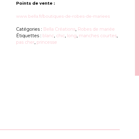
Points de vente :
www.bella.fr/boutiques-de-robes-de-mariees
Catégories :
Bella Créations
,
Robes de mariée
Étiquettes :
blanc
,
chic
,
long
,
manches courtes
,
pas cher
,
princesse