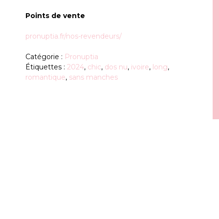
Points de vente
pronuptia.fr/nos-revendeurs/
Catégorie :
Pronuptia
Étiquettes :
2024
,
chic
,
dos nu
,
ivoire
,
long
,
romantique
,
sans manches