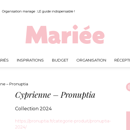
Organisation mariage : LE guide indispensable !
RIÉS
INSPIRATIONS
BUDGET
ORGANISATION
RÉCEPT
Mariée.fr
ne – Pronuptia
Cyprienne – Pronuptia
Collection 2024
https://pronuptia.fr/categorie-produit/pronuptia-
2024/