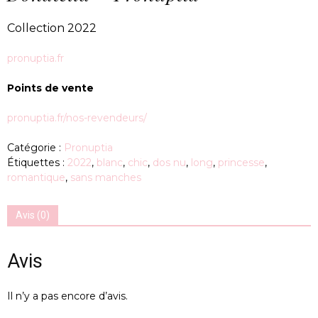
Collection 2022
pronuptia.fr
Points de vente
pronuptia.fr/nos-revendeurs/
Catégorie :
Pronuptia
Étiquettes :
2022
,
blanc
,
chic
,
dos nu
,
long
,
princesse
,
romantique
,
sans manches
Avis (0)
Avis
Il n’y a pas encore d’avis.