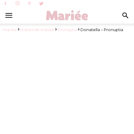
Mariée
Robes de mariée
Pronuptia
Donatella – Pronuptia