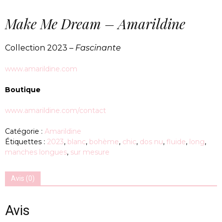
Make Me Dream – Amarildine
Collection 2023 –
Fascinante
www.amarildine.com
Boutique
www.amarildine.com/contact
Catégorie :
Amarildine
Étiquettes :
2023
,
blanc
,
bohème
,
chic
,
dos nu
,
fluide
,
long
,
manches longues
,
sur mesure
Avis (0)
Avis