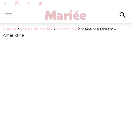
Mariée
Robes de mariée
Amarildine
Make Me Dream –
Amarildine