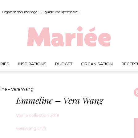
Organisation mariage : LE guide indispensable !
RIÉS
INSPIRATIONS
BUDGET
ORGANISATION
RÉCEPT
Mariée.fr
ne – Vera Wang
Emmeline – Vera Wang
Voir la collection 2018
verawang.cn/fr