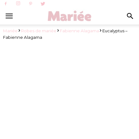
Mariée
Robes de mariée
Fabienne Alagama
Eucalyptus –
Fabienne Alagama