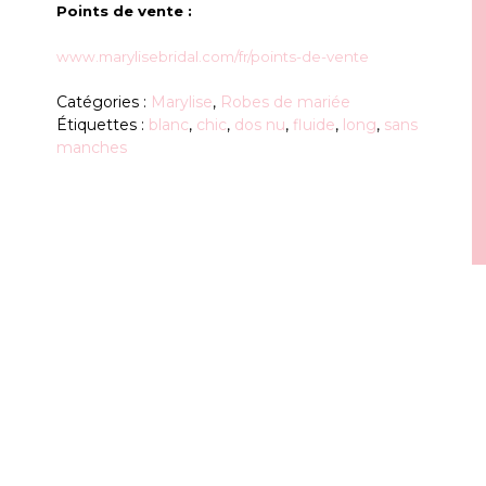
Points de vente :
www.marylisebridal.com/fr/points-de-vente
Catégories :
Marylise
,
Robes de mariée
Étiquettes :
blanc
,
chic
,
dos nu
,
fluide
,
long
,
sans
manches