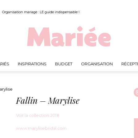
Organisation mariage : LE guide indispensable !
RIÉS
INSPIRATIONS
BUDGET
ORGANISATION
RÉCEPT
Mariée.fr
arylise
Fallin – Marylise
Voir la collection 2018
www.marylisebridal.com