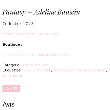
Fantasy – Adeline Bauwin
Collection 2023
https://www.adeline-bauwin.com
Boutique :
https://www.adeline-bauwin.com/contact
Catégorie :
Adeline Bauwin
Étiquettes :
2023
,
blanc
,
chic
,
dos nu
,
long
,
manches longues
,
sur mesure
Avis (0)
Avis