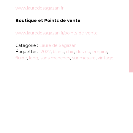
www.lauredesagazan.fr
Boutique et Points de vente
www.lauredesagazan.fr/points-de-vente
Catégorie :
Laure de Sagazan
Étiquettes :
2022
,
blanc
,
chic
,
dos nu
,
empire
,
fluide
,
long
,
sans manches
,
sur mesure
,
vintage