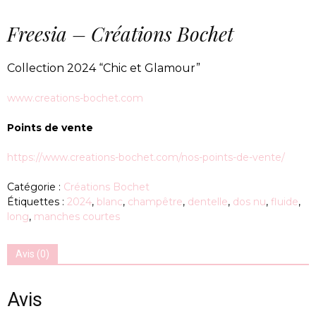
Freesia – Créations Bochet
Collection 2024 “Chic et Glamour”
www.creations-bochet.com
Points de vente
https://www.creations-bochet.com/nos-points-de-vente/
Catégorie :
Créations Bochet
Étiquettes :
2024
,
blanc
,
champêtre
,
dentelle
,
dos nu
,
fluide
,
long
,
manches courtes
Avis (0)
Avis