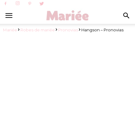
Mariée
Robes de mariée
Pronovias
Hangson – Pronovias