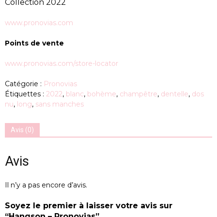
Collection 2022
www.pronovias.com
Points de vente
www.pronovias.com/store-locator
Catégorie :
Pronovias
Étiquettes :
2022
,
blanc
,
bohème
,
champêtre
,
dentelle
,
dos
nu
,
long
,
sans manches
Avis (0)
Avis
Il n’y a pas encore d’avis.
Soyez le premier à laisser votre avis sur
“Hangson – Pronovias”