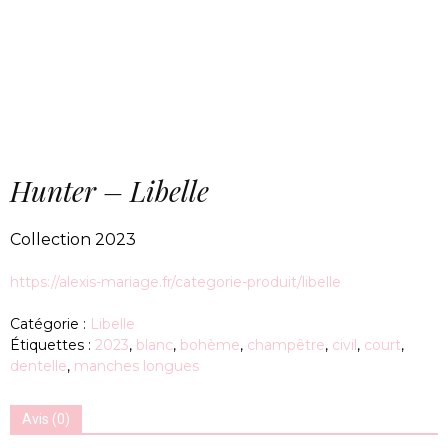
Hunter – Libelle
Collection 2023
https://alexis-mariage.fr/categorie-produit/libelle
Catégorie :
Libelle
Étiquettes :
2023
,
blanc
,
bohème
,
champêtre
,
civil
,
court
,
dentelle
,
manches longues
Avis (0)