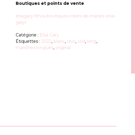
Boutiques et points de vente
elsagary.fr/nos-boutiques-robes-de-mariee-elsa-
gary/
Catégorie :
Elsa Gary
Étiquettes :
2022
,
blanc
,
chic
,
civil
,
long
,
manches longues
,
original