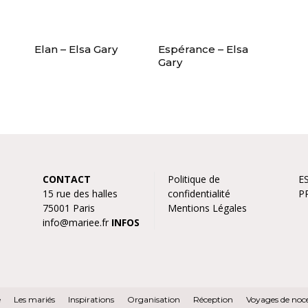
Elan – Elsa Gary
Espérance – Elsa
Gary
CONTACT
Politique de
E
15 rue des halles
confidentialité
P
75001 Paris
Mentions Légales
info@mariee.fr
INFOS
e
Les mariés
Inspirations
Organisation
Réception
Voyages de noc