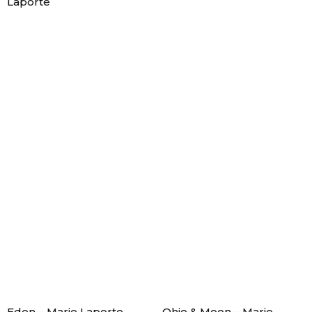
Laporte
Eden – Marie Laporte
Ohio & Moon – Marie