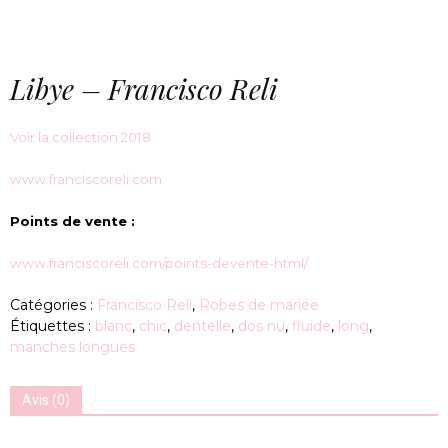
Libye – Francisco Reli
Voir la collection 2018
www.franciscoreli.com
Points de vente :
www.franciscoreli.com/points-devente-html/
Catégories :
Francisco Reli
,
Robes de mariée
Étiquettes :
blanc
,
chic
,
dentelle
,
dos nu
,
fluide
,
long
,
manches longues
Avis (0)