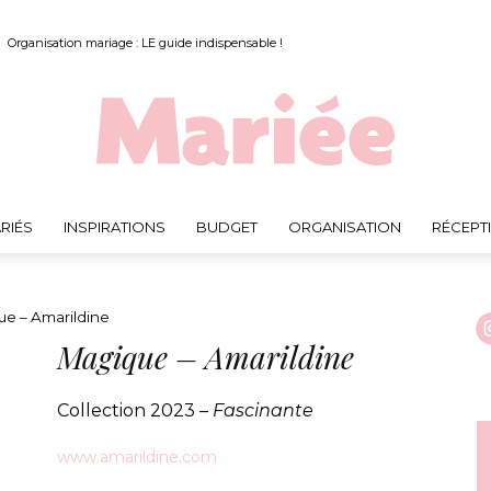
Organisation mariage : LE guide indispensable !
RIÉS
INSPIRATIONS
BUDGET
ORGANISATION
RÉCEPT
Mariée.fr
e – Amarildine
Magique – Amarildine
Collection 2023 –
Fascinante
www.amarildine.com