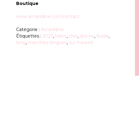
Boutique
www.amarildine.com/contact
Catégorie :
Amarildine
Étiquettes :
2023
,
blanc
,
chic
,
dos nu
,
fluide
,
long
,
manches longues
,
sur mesure