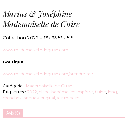
Marius & Joséphine –
Mademoiselle de Guise
Collection 2022 –
PLURIEL.LE.S
www.mademoiselledeguise.com
Boutique
www.mademoiselledeguise.com/prendre-rdv
Catégorie :
Mademoiselle de Guise
Étiquettes :
2022
,
blanc
,
bohème
,
champêtre
,
fluide
,
long
,
manches longues
,
original
,
sur mesure
Avis (0)