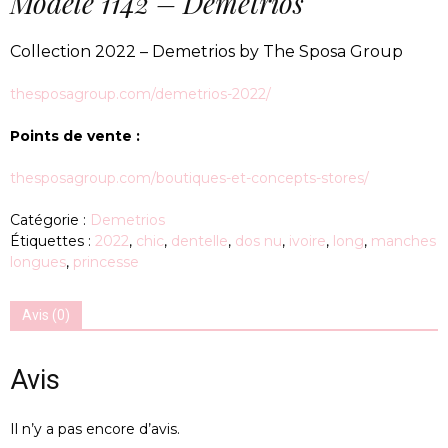
Modèle 1142 – Demetrios
Collection 2022 – Demetrios by The Sposa Group
thesposagroup.com/demetrios-2022/
Points de vente :
thesposagroup.com/boutiques-et-concepts-stores/
Catégorie :
Demetrios
Étiquettes :
2022
,
chic
,
dentelle
,
dos nu
,
ivoire
,
long
,
manches
longues
,
princesse
Avis (0)
Avis
Il n’y a pas encore d’avis.