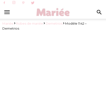
Mariée
Robes de mariée
Demetrios
Modèle 1142 –
Demetrios