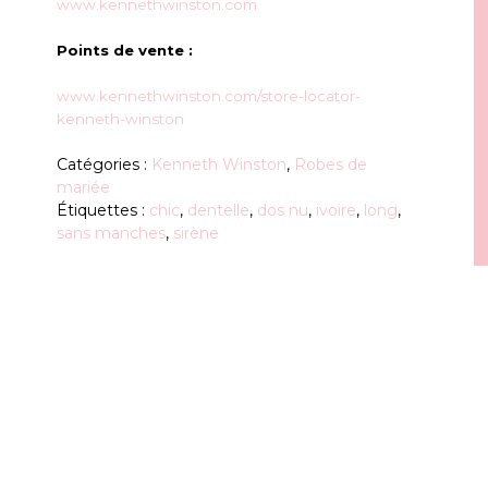
www.kennethwinston.com
Points de vente :
www.kennethwinston.com/store-locator-
kenneth-winston
Catégories :
Kenneth Winston
,
Robes de
mariée
Étiquettes :
chic
,
dentelle
,
dos nu
,
ivoire
,
long
,
sans manches
,
sirène