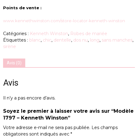
Points de vente :
www.kennethwinston.com/store-locator-kenneth-winston
Catégories :
Kenneth Winston
,
Robes de mariée
Étiquettes :
blanc
,
chic
,
dentelle
,
dos nu
,
long
,
sans manches
,
sirène
Avis (0)
Avis
Il n’y a pas encore d’avis.
Soyez le premier à laisser votre avis sur “Modèle
1797 – Kenneth Winston”
Votre adresse e-mail ne sera pas publiée.
Les champs
obligatoires sont indiqués avec
*