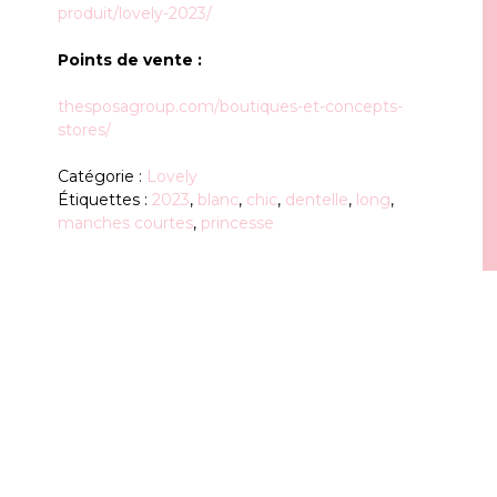
produit/lovely-2023/
Points de vente :
thesposagroup.com/boutiques-et-concepts-
stores/
Catégorie :
Lovely
Étiquettes :
2023
,
blanc
,
chic
,
dentelle
,
long
,
manches courtes
,
princesse