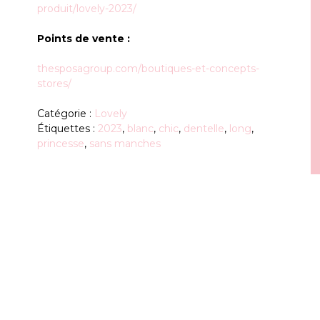
produit/lovely-2023/
Points de vente :
thesposagroup.com/boutiques-et-concepts-
stores/
Catégorie :
Lovely
Étiquettes :
2023
,
blanc
,
chic
,
dentelle
,
long
,
princesse
,
sans manches