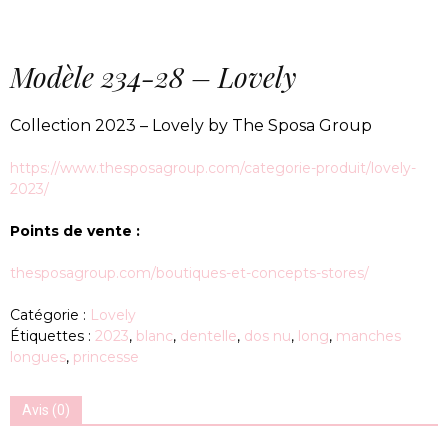
Modèle 234-28 – Lovely
Collection 2023 – Lovely by The Sposa Group
https://www.thesposagroup.com/categorie-produit/lovely-
2023/
Points de vente :
thesposagroup.com/boutiques-et-concepts-stores/
Catégorie :
Lovely
Étiquettes :
2023
,
blanc
,
dentelle
,
dos nu
,
long
,
manches
longues
,
princesse
Avis (0)