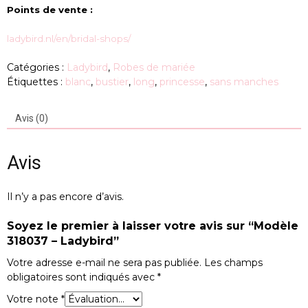
Points de vente :
ladybird.nl/en/bridal-shops/
Catégories :
Ladybird
,
Robes de mariée
Étiquettes :
blanc
,
bustier
,
long
,
princesse
,
sans manches
Avis (0)
Avis
Il n’y a pas encore d’avis.
Soyez le premier à laisser votre avis sur “Modèle
318037 – Ladybird”
Votre adresse e-mail ne sera pas publiée.
Les champs
obligatoires sont indiqués avec
*
Votre note
*