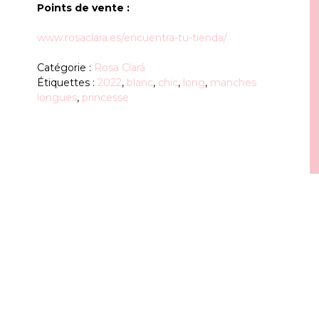
Points de vente :
www.rosaclara.es/encuentra-tu-tienda/
Catégorie :
Rosa Clará
Étiquettes :
2022
,
blanc
,
chic
,
long
,
manches
longues
,
princesse