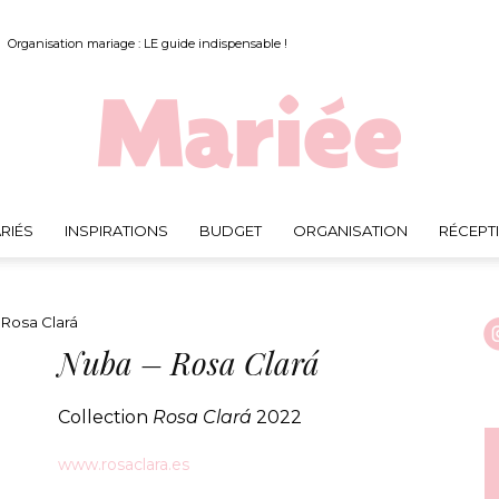
Organisation mariage : LE guide indispensable !
RIÉS
INSPIRATIONS
BUDGET
ORGANISATION
RÉCEPT
Mariée.fr
Rosa Clará
Nuba – Rosa Clará
Collection
Rosa Clará
2022
www.rosaclara.es