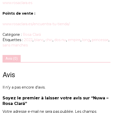
www.rosaclara.es
Points de vente :
www.rosaclara.es/encuentra-tu-tienda/
Catégorie :
Rosa Clará
Étiquettes :
2022
,
blanc
,
chic
,
dos nu
,
empire
,
long
,
princesse
,
sans manches
Avis (0)
Avis
Il n’y a pas encore d’avis.
Soyez le premier à laisser votre avis sur “Nuwa –
Rosa Clará”
Votre adresse e-mail ne sera pas publiée.
Les champs