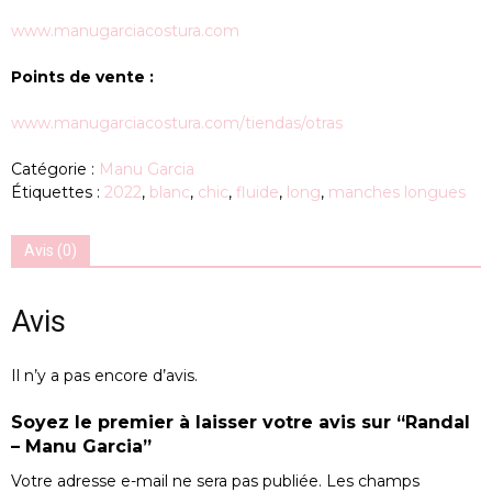
www.manugarciacostura.com
Points de vente :
www.manugarciacostura.com/tiendas/otras
Catégorie :
Manu Garcia
Étiquettes :
2022
,
blanc
,
chic
,
fluide
,
long
,
manches longues
Avis (0)
Avis
Il n’y a pas encore d’avis.
Soyez le premier à laisser votre avis sur “Randal
– Manu Garcia”
Votre adresse e-mail ne sera pas publiée.
Les champs