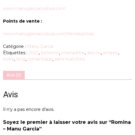
www.manugarciacostura.com
Points de vente :
www.manugarciacostura.com/tiendas/otras
Catégorie :
Manu Garcia
Étiquettes :
2022
,
bohème
,
champêtre
,
dos nu
,
empire
,
ivoire
,
long
,
romantique
,
sans manches
Avis (0)
Avis
Il n’y a pas encore d’avis.
Soyez le premier à laisser votre avis sur “Romina
– Manu Garcia”