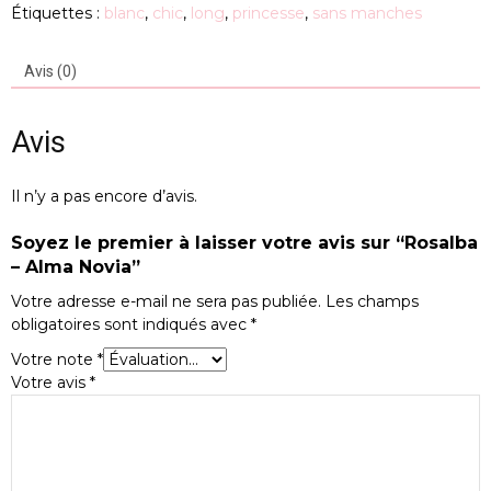
Étiquettes :
blanc
,
chic
,
long
,
princesse
,
sans manches
Avis (0)
Avis
Il n’y a pas encore d’avis.
Soyez le premier à laisser votre avis sur “Rosalba
– Alma Novia”
Votre adresse e-mail ne sera pas publiée.
Les champs
obligatoires sont indiqués avec
*
Votre note
*
Votre avis
*