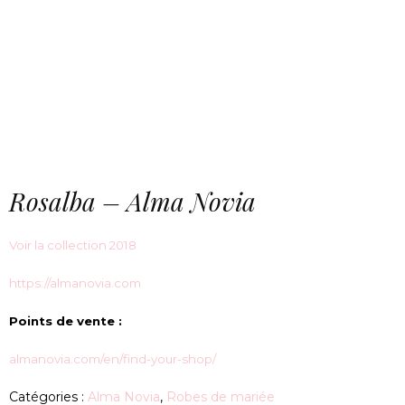
Rosalba – Alma Novia
Voir la collection 2018
https://almanovia.com
Points de vente :
almanovia.com/en/find-your-shop/
Catégories :
Alma Novia
,
Robes de mariée